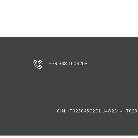
+39 338 1603268
CIN: IT023045C2DLU4Q23I – IT0