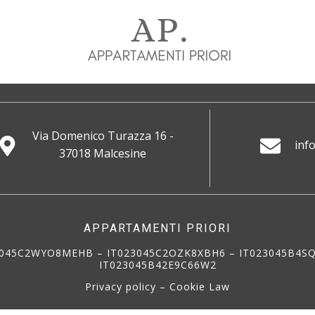
Via Domenico Turazza 16 -
inf
37018 Malcesine
APPARTAMENTI PRIORI
23045C2WYO8MEHB – IT023045C2OZK8XBH6 – IT023045B4S
IT023045B42E9C66W2
Privacy policy
–
Cookie Law