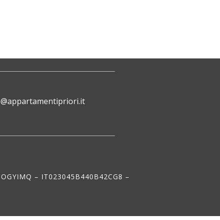
o@appartamentipriori.it
QOGYIMQ – IT023045B440B42CG8 –